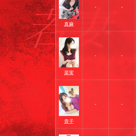
-
-
真麻
-
-
菜実
-
-
貴子