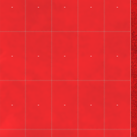
-
-
-
-
-
-
-
-
-
-
-
-
-
-
-