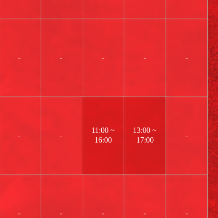
-
-
-
-
-
11:00 ~
13:00 ~
-
-
-
16:00
17:00
-
-
-
-
-