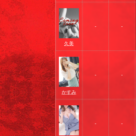
-
-
久美
-
-
かすみ
-
-