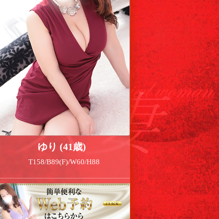
ゆり (41歳)
T158/B89(F)/W60/H88