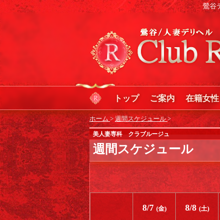
鶯谷
トップ
ご案内
在籍女性
ホーム
>
週間スケジュール
>
美人妻専科 クラブルージュ
週間スケジュール
8/7
8/8
(金)
(土)