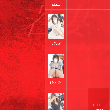
なお
-
-
しのぶ
-
-
ひとみ
16:00 ~
-
18:00