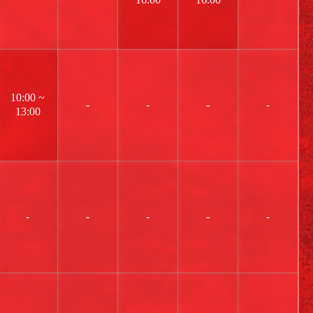
10:00 ~
-
-
-
-
13:00
-
-
-
-
-