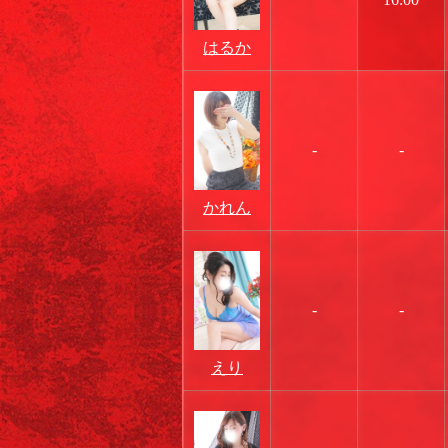
はるか
-
-
かれん
-
-
えり