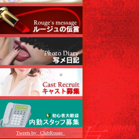
Tweets by _ClubRouge_