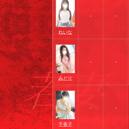
-
-
れいな
-
-
みどり
-
-
千香子