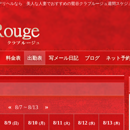
デリヘルなら 美人な人妻でおすすめの鶯谷クラブルージュ
週間スケジ
料金表
出勤表
写メール日記
ブログ
ネット予
«
»
8/7 ~ 8/13
8/9
8/10
8/11
8/12
8/13
(日)
(月)
(火)
(水)
(木)